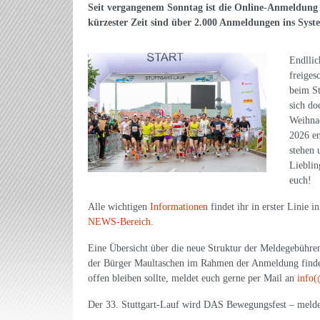
Seit vergangenem Sonntag ist die Online-Anmeldung z
kürzester Zeit sind über 2.000 Anmeldungen ins Syst
Endllic
freiges
beim St
sich do
Weihnac
2026 en
stehen 
Lieblin
euch!
Alle wichtigen
Informationen
findet ihr in erster Linie i
NEWS-Bereich
.
Eine Übersicht über die neue Struktur der Meldegebühre
der Bürger Maultaschen im Rahmen der Anmeldung findet
offen bleiben sollte, meldet euch gerne per Mail an
info(
Der 33. Stuttgart-Lauf wird DAS Bewegungsfest – melde