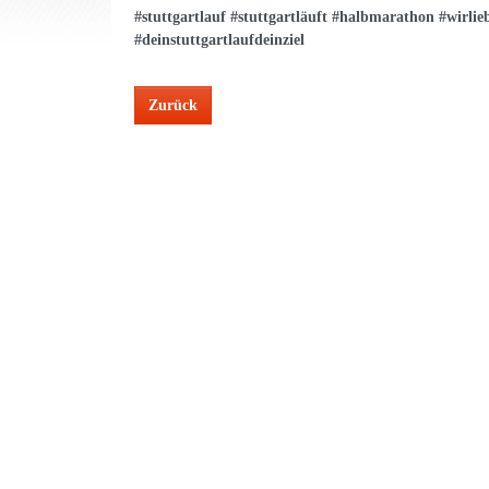
#stuttgartlauf #stuttgartläuft #halbmarathon #wirlie
#deinstuttgartlaufdeinziel
Zurück