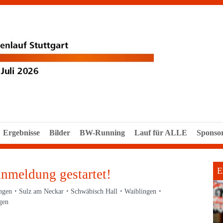
Ergebnisse
Bilder
BW-Running
Lauf für ALLE
Sponso
E
Anmeldung gestartet!
ngen
Sulz am Neckar
Schwäbisch Hall
Waiblingen
gen