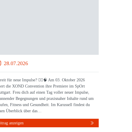
28.07.2026
16.0
reit für neue Impulse? 🏃‍♀️🧠 Am 03. Oktober 2026
WISSEN, da
iert die XOND Convention ihre Premiere im SpOrt
feiert die
uttgart. Freu dich auf einen Tag voller neuer Impulse,
Stuttgart 
annender Begegnungen und praxisnaher Inhalte rund um
Leichtathl
ufen, Fitness und Gesundheit. Im Karussell findest du
inspiriere
nen Überblick über das…
Austausch 
itrag anzeigen
Beitrag anz