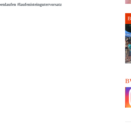
benlaufen #laufenisteingutervorsatz
B
BW