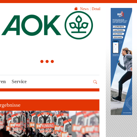
News
Detail
1
2
3
ren
Service
rgebnisse