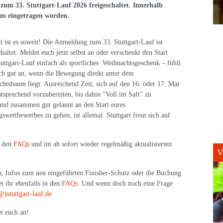
um 33. Stuttgart-Lauf 2026 freigeschaltet. Innerhalb
em eingetragen worden.
h ist es soweit! Die Anmeldung zum 33. Stuttgart-Lauf ist
chaltet. Meldet euch jetzt selbst an oder verschenkt den Start
uttgart-Lauf einfach als sportliches Weihnachtsgeschenk – fühlt
ch gut an, wenn die Bewegung direkt unter dem
htsbaum liegt. Ausreichend Zeit, sich auf den 16. oder 17. Mai
tsprechend vorzubereiten, bis dahin “Voll im Saft” zu
und zusammen gut gelaunt an den Start eures
gswettbewerbes zu gehen, ist allemal. Stuttgart freut sich auf
n den
FAQs
und im ab sofort wieder regelmäßig aktualisierten
V
n, Infos zum neu eingeführten Finisher-Schutz oder die Buchung
 ihr ebenfalls in den
FAQs
. Und wenn doch noch eine Frage
@)stuttgart-lauf.de
t euch an!