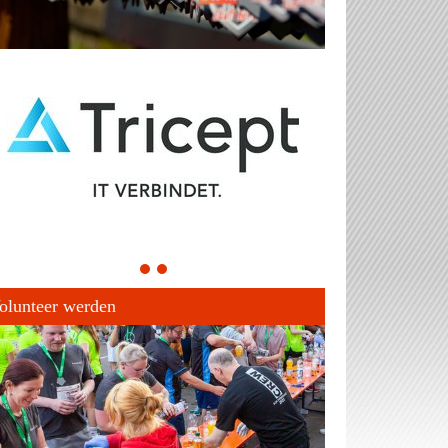
1
2
olunteer werden