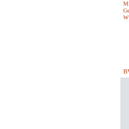
Mi
Ge
Wü
B