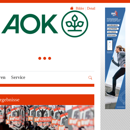
Bilder
Detail
1
2
3
ren
Service
rgebnisse