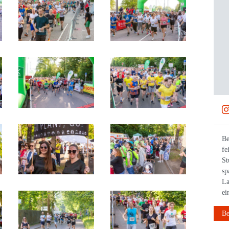
21.12.2025
Frohe Weihnachten wünscht auch BWläuft! 🎄 #bwläuft
Be
#weihnachten #weihnachtspause #laufen
fe
St
sp
La
ei
Beitrag anzeigen
Be