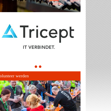
1
2
olunteer werden