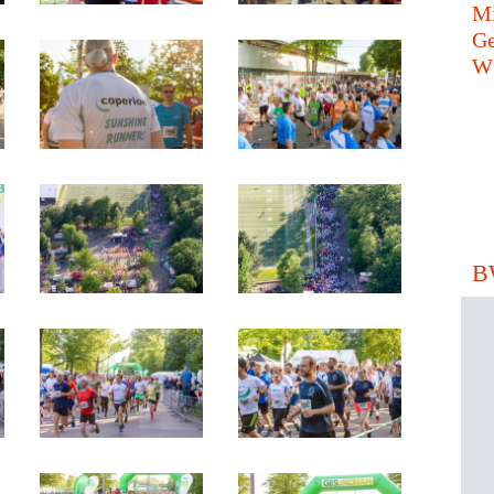
Mi
Ge
Wü
B