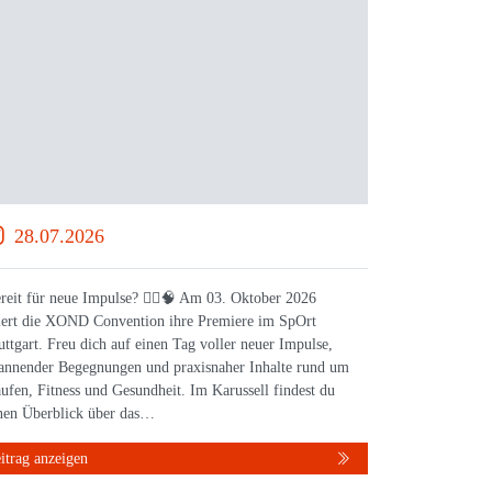
28.07.2026
16.0
reit für neue Impulse? 🏃‍♀️🧠 Am 03. Oktober 2026
WISSEN, da
iert die XOND Convention ihre Premiere im SpOrt
feiert die
uttgart. Freu dich auf einen Tag voller neuer Impulse,
Stuttgart 
annender Begegnungen und praxisnaher Inhalte rund um
Leichtathl
ufen, Fitness und Gesundheit. Im Karussell findest du
inspiriere
nen Überblick über das…
Austausch 
itrag anzeigen
Beitrag anz